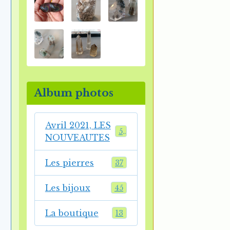
Album photos
Avril 2021, LES
54
NOUVEAUTES
Les pierres
37
Les bijoux
45
La boutique
13