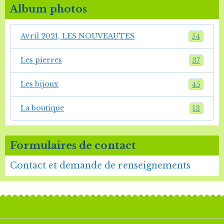
Album photos
Avril 2021, LES NOUVEAUTES
54
Les pierres
37
Les bijoux
45
La boutique
13
Formulaires de contact
Contact et demande de renseignements