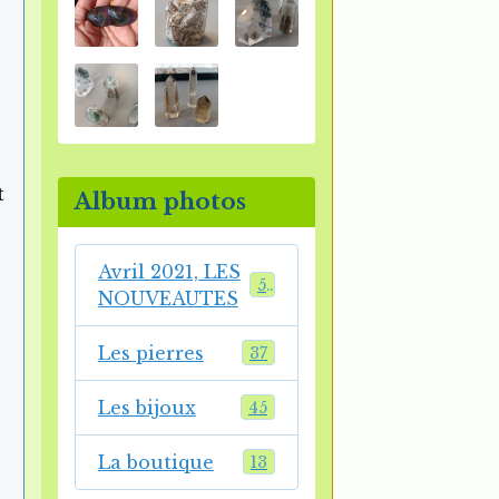
t
Album photos
Avril 2021, LES
54
NOUVEAUTES
Les pierres
37
Les bijoux
45
La boutique
13