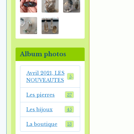
Album photos
Avril 2021, LES
54
NOUVEAUTES
Les pierres
37
Les bijoux
45
La boutique
13