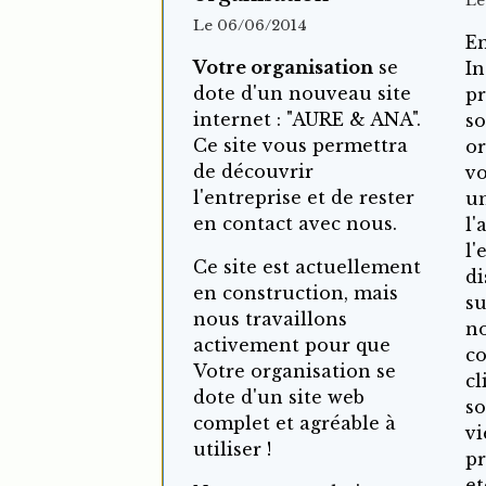
Le
Le 06/06/2014
En
Votre organisation
se
In
dote d'un nouveau site
pr
internet : "AURE & ANA".
so
Ce site vous permettra
or
de découvrir
vo
l'entreprise et de rester
un
en contact avec nous.
l'
l'
Ce site est actuellement
di
en construction, mais
su
nous travaillons
no
activement pour que
c
Votre organisation se
cl
dote d'un site web
so
complet et agréable à
vi
utiliser !
pr
et