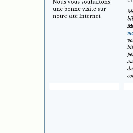
Nous vous souhaitons
une bonne visite sur
Mo
notre site Internet
bi
Mo
ma
vo
bi
pe
au
da
co